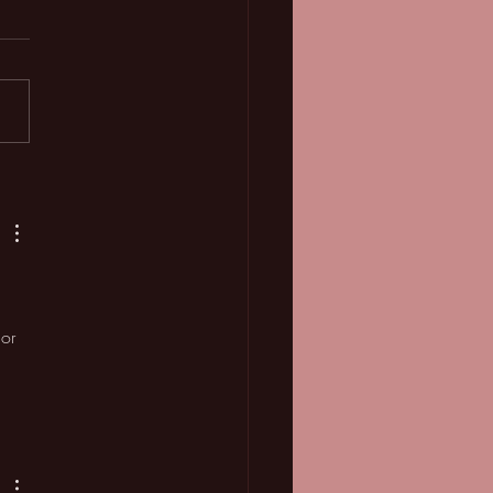
rteza do Deus que vê
or 