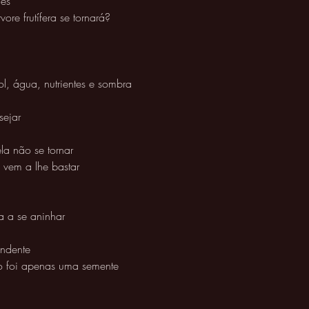
es 
e frutífera se tornará? 
ol, água, nutrientes e sombra 
sejar 
la não se tornar 
 vem a lhe bastar 
a a se aninhar 
ndente 
 foi apenas uma semente 