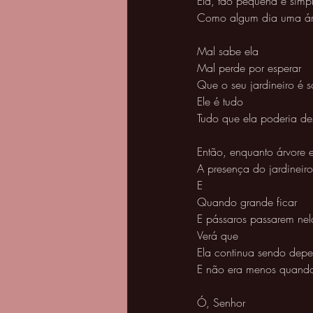
Ela, tão pequena e simpl
Como algum dia uma árvor
Mal sabe ela 
Mal perde por esperar 
Que o seu jardineiro é s
Ele é tudo 
Tudo que ela poderia de
Então, enquanto árvore e
A presença do jardineiro
E
Quando grande ficar 
E pássaros passarem nel
Verá que 
Ela continua sendo depe
E não era menos quando
Ó, Senhor 