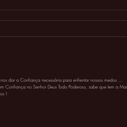
Sonhar e Voar
A ce
os dar a Confiança necessária para enfrentar nossos medos ...
m Confiança no Senhor Deus Todo Poderoso, sabe que tem a Mai
os !