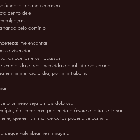
profundezas do meu coração 
ota dentro dele 
 empolgação 
alhando pelo domínio 
ncertezas me encontrar
ossa vivenciar 
va, os acertos e os fracassos 
 lembrar da graça imerecida a qual fui apresentada 
lsa em mim e, dia a dia, por mim trabalha 
mar 
e o primeiro seja o mais doloroso 
incípio, é esperar com paciência a árvore que irá se tornar 
ente, que em um mar de outras poderia se camuflar 
consegue vislumbrar nem imaginar 