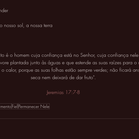
nder 
o nosso sol, a nossa terra 
to é o homem cuja confiança está no Senhor, cuja confiança nele 
ore plantada junto às águas e que estende as suas raízes para o r
o calor, porque as suas folhas estão sempre verdes; não ficará a
seca nem deixará de dar fruto".
Jeremias 17:7-8
imento
Fiel
Permanecer Nele