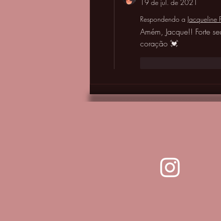
19 de jul. de 2021
Respondendo a
Jacqueline 
Amém, Jacque!! Forte se
coração 💓
Curtir
Responde