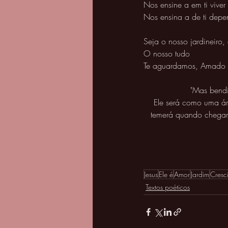
Nos ensine a em ti viver 
Nos ensina a de ti depe
Seja o nosso jardineiro, 
O nosso tudo 
Te aguardamos, Amado 
"Mas bendi
Ele será como uma árv
temerá quando chegar 
Jesus
Ele é
Amor
Jardim
Cresc
Textos poéticos