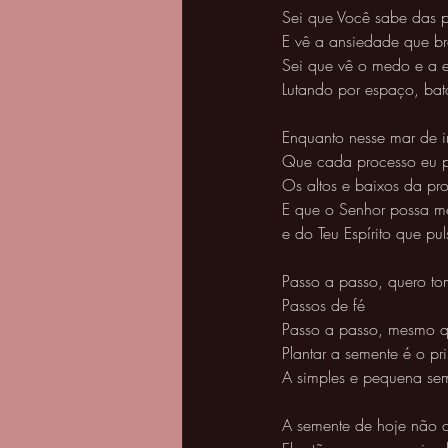
Sei que Você sabe das 
E vê a ansiedade que br
Sei que vê o medo e a
Lutando por espaço, bat
Enquanto nesse mar de i
Que cada processo eu p
Os altos e baixos da pro
E que o Senhor possa me
e do Teu Espírito que pu
Passo a passo, quero to
Passos de fé 
Passo a passo, mesmo qu
Plantar a semente é o pr
A simples e pequena sem
A semente de hoje não 