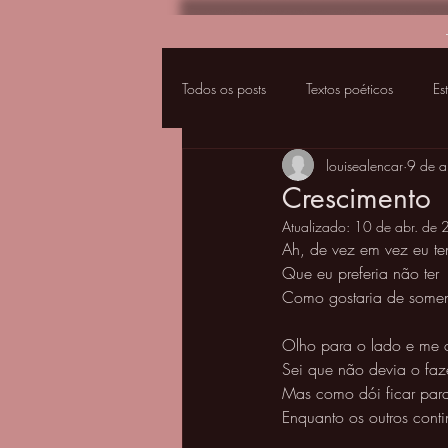
Todos os posts
Textos poéticos
Es
louisealencar
9 de a
Crescimento
Atualizado:
10 de abr. de
Ah, de vez em vez eu t
Que eu preferia não ter 
Como gostaria de somen
Olho para o lado e me
Sei que não devia o faze
Mas como dói ficar para
Enquanto os outros cont