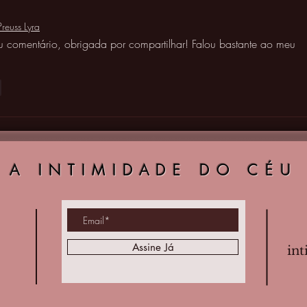
Preuss Lyra
u comentário, obrigada por compartilhar! Falou bastante ao meu 
r
A INTIMIDADE DO CÉU
Assine Já
in