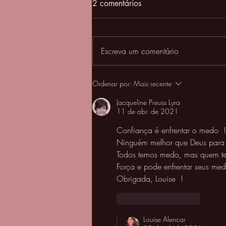
2 comentários
Escreva um comentário
Quando a ansiedade vem
Ordenar por:
Mais recente
Jacqueline Preuss Lyra
11 de abr. de 2021
Confiança é enfrentar o medo  !
Ninguém melhor que Deus para n
Todos temos medo, mas quem te
Força e pode enfrentar seus med
Obrigada, Louise  !
Curtir
Responder
Louise Alencar