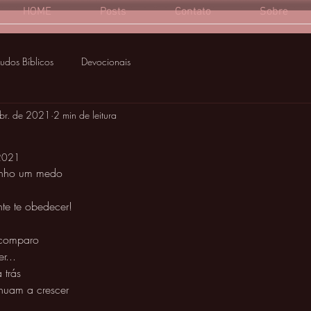
HOME
Posts
Contato
Sobre
tudos Bíblicos
Devocionais
br. de 2021
2 min de leitura
 2021
enho um medo
te te obedecer! 
 comparo 
r...
 trás 
inuam a crescer 