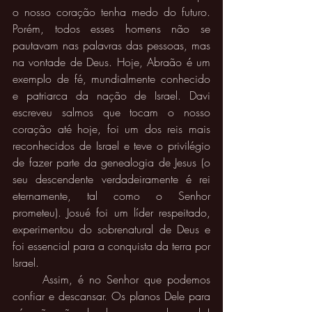
o nosso coração tenha medo do futuro. 
Porém, todos esses homens não se 
pautavam nas palavras das pessoas, mas 
na vontade de Deus. Hoje, Abraão é um 
exemplo de fé, mundialmente conhecido 
e patriarca da nação de Israel. Davi 
escreveu salmos que tocam o nosso 
coração até hoje, foi um dos reis mais 
reconhecidos de Israel e teve o privilégio 
de fazer parte da genealogia de Jesus (o 
seu descendente verdadeiramente é rei 
eternamente, tal como o Senhor 
prometeu). Josué foi um líder respeitado, 
experimentou do sobrenatural de Deus e 
foi essencial para a conquista da terra por 
Israel.  
	Assim, é no Senhor que podemos 
confiar e descansar. Os planos Dele para 