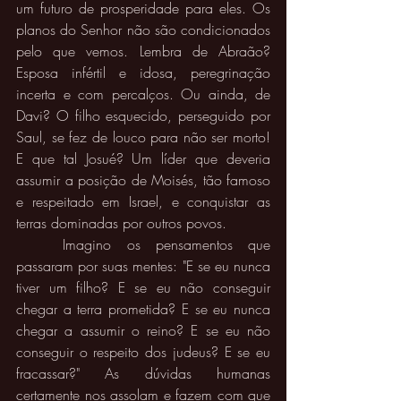
um futuro de prosperidade para eles. Os 
planos do Senhor não são condicionados 
pelo que vemos. Lembra de Abraão? 
Esposa infértil e idosa, peregrinação 
incerta e com percalços. Ou ainda, de 
Davi? O filho esquecido, perseguido por 
Saul, se fez de louco para não ser morto! 
E que tal Josué? Um líder que deveria 
assumir a posição de Moisés, tão famoso 
e respeitado em Israel, e conquistar as 
terras dominadas por outros povos. 
	Imagino os pensamentos que 
passaram por suas mentes: "E se eu nunca 
tiver um filho? E se eu não conseguir 
chegar a terra prometida? E se eu nunca 
chegar a assumir o reino? E se eu não 
conseguir o respeito dos judeus? E se eu 
fracassar?" As dúvidas humanas 
certamente nos assolam e fazem com que 