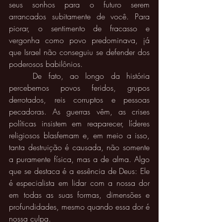
seus sonhos para o futuro serem 
arrancados subitamente de você. Para 
piorar, o sentimento de fracasso e 
vergonha como povo predominava, já 
que Israel não conseguiu se defender dos 
poderosos babilônios. 
	De fato, ao longo da história 
percebemos povos feridos, grupos 
derrotados, reis corruptos e pessoas 
pecadoras. As guerras vêm, as crises 
políticas insistem em reaparecer, líderes 
religiosos blasfemam e, em meio a isso, 
tanta destruição é causada, não somente 
a puramente física, mas a de alma. Algo 
que se destaca é a essência de Deus: Ele 
é especialista em lidar com a nossa dor 
em todas as suas formas, dimensões e 
profundidades, mesmo quando essa dor é 
nossa culpa. 