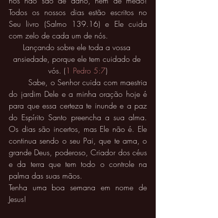
nós não são de dano, nem de medo! 
Todos os nossos dias estão escritos no 
Seu livro (Salmo 139.16) e Ele cuida 
com zelo de cada um de nós. 
Lançando sobre ele toda a vossa 
ansiedade, porque ele tem cuidado de 
vós. (
1 Pedro 5:7
)
	Sabe, o Senhor cuida com maestria 
do jardim Dele e a minha oração hoje é 
para que essa certeza te inunde e a paz 
do Espírito Santo preencha a sua alma. 
Os dias são incertos, mas Ele não é. Ele 
continua sendo o seu Pai, que te ama, o 
grande Deus, poderoso, Criador dos céus 
e da terra que tem todo o controle na 
palma das suas mãos. 
Tenha uma boa semana em nome de 
Jesus! 