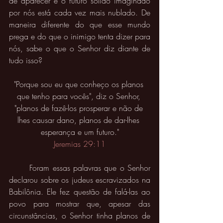
de aparecer e o futuro sólido imaginado 
por nós está cada vez mais nublado. De 
maneira diferente do que esse mundo 
prega e do que o inimigo tenta dizer para 
nós, sabe o que o Senhor diz diante de 
tudo isso?
"Porque sou eu que conheço os planos 
que tenho para vocês", diz o Senhor, 
"planos de fazê-los prosperar e não de 
lhes causar dano, planos de dar-lhes 
esperança e um futuro."
Jeremias 29:11
	Foram essas palavras que o Senhor 
declarou sobre os judeus escravizados na 
Babilônia. Ele fez questão de falá-las ao 
povo para mostrar que, apesar das 
circunstâncias, o Senhor tinha planos de 