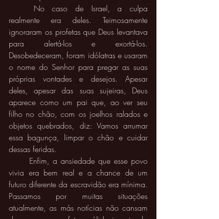
	No caso de Israel, a culpa 
realmente era deles. Teimosamente 
ignoraram os profetas que Deus levantava 
para alertá-los e exortá-los. 
Desobedeceram, foram idólatras e usaram 
o nome do Senhor para pregar as suas 
próprias vontades e desejos. Apesar 
deles, apesar das suas sujeiras, Deus 
aparece como um pai que, ao ver seu 
filho no chão, com os joelhos ralados e 
objetos quebrados, diz: Vamos arrumar 
essa bagunça, limpar o chão e cuidar 
dessas feridas. 
	Enfim, a ansiedade que esse povo 
vivia era bem real e a chance de um 
futuro diferente da escravidão era mínima. 
Passamos por muitas situações 
atualmente, as más notícias não cansam 