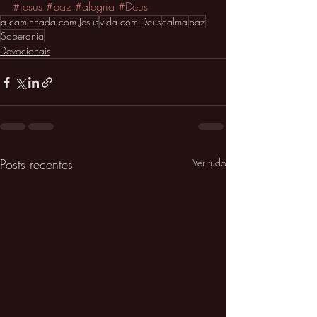
#jesus
#paz
#alegria
#Deus
a caminhada com Jesus
vida com Deus
calma
paz
Soberania
Devocionais
Posts recentes
Ver tudo