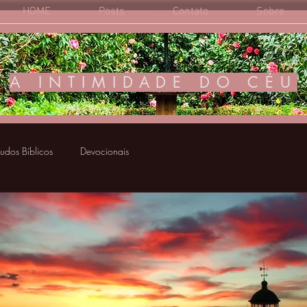
HOME
Posts
Contato
Sobre
A INTIMIDADE DO CÉU
tudos Bíblicos
Devocionais