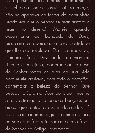
essa presença fosse mais abundante e 
visível para todos. Josué, ainda moço, 
não se apartava da tenda da comunhão 
(tenda em que o Senhor se manifestava a 
Israel no deserto). Moisés, quando 
experimenta da bondade de Deus, 
proclama em adoração a bela identidade 
que lhe era revelada: Deus compassivo, 
clemente, fiel... Davi pede, de maneira 
sincera e desejosa, poder morar na casa 
do Senhor todos os dias da sua vida 
porque ele ansiava, com todo o coração, 
contemplar a beleza do Senhor. Rute 
buscou refúgio no Deus de Israel, mesmo 
sendo estrangeira, e recebeu bênçãos em 
áreas que antes estavam desoladas. E 
esses são apenas alguns exemplos das 
pessoas que foram impactadas pelo favor 
do Senhor no Antigo Testamento. 