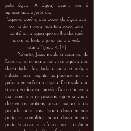
pela água. A água, assim, nos é 
apresentada e Jesus diz:
"aquele, porém, que beber da água que 
eu lhe der nunca mais terá sede; pelo 
contrário, a água que eu lhe der será 
nele uma fonte a jorrar para a vida 
eterna." (João 4.14)
	Portanto, Jesus revela a essência de 
Deus como nunca antes vista: aquela que 
deixa tudo, faz tudo e para o relógio 
celestial para resgatar as pessoas de sua 
própria imundícia e sujeira. Ele revela que 
a vida verdadeira provém Dele e anuncia 
isso para que as pessoas sejam salvas e 
deixem as práticas desse mundo e do 
pecado para trás. Nada desse mundo 
pode te completar, nada desse mundo 
pode te salvar e te fazer  sentir o Amor 