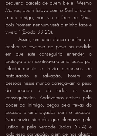
pequena parcela de quem Ele é. Mesmo 
Moisés, quem falava com o Senhor como 
a um amigo, não viu a face de Deus, 
pois "homem nenhum verá a minha face e 
viverá." (Êxodo 33.20).
	Assim, em uma dança contínua, o 
Senhor se revelava ao povo na medida 
em que este conseguiria entender, o 
protegia e o incentivava a uma busca por 
relacionamento e trazia promessas de 
restauração e salvação. Porém, as 
pessoas nesse mundo carregavam o peso 
do pecado e de todas as suas 
consequências. Andávamos cativos pelo 
poder do inimigo, cegos pela trevas do 
pecado e embriagados com o pecado. 
Não havia ninguém que clamasse pela 
justiça e pela verdade (Isaías 59.4) e 
toda essa corrupção, além de nos afastar 