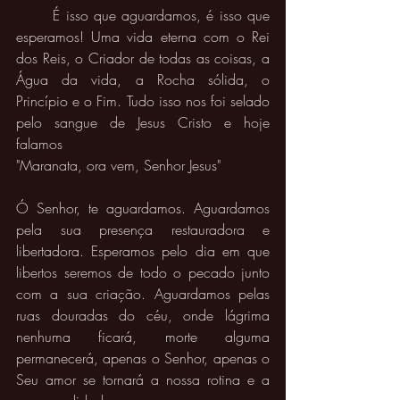
	É isso que aguardamos, é isso que 
esperamos! Uma vida eterna com o Rei 
dos Reis, o Criador de todas as coisas, a 
Água da vida, a Rocha sólida, o 
Princípio e o Fim. Tudo isso nos foi selado 
pelo sangue de Jesus Cristo e hoje 
falamos 
"Maranata, ora vem, Senhor Jesus"
Ó Senhor, te aguardamos. Aguardamos 
pela sua presença restauradora e 
libertadora. Esperamos pelo dia em que 
libertos seremos de todo o pecado junto 
com a sua criação. Aguardamos pelas 
ruas douradas do céu, onde lágrima 
nenhuma ficará, morte alguma 
permanecerá, apenas o Senhor, apenas o 
Seu amor se tornará a nossa rotina e a 