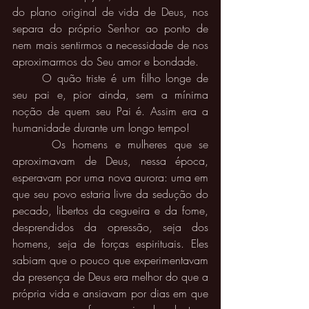
do plano original de vida de Deus, nos 
separa do próprio Senhor ao ponto de 
nem mais sentirmos a necessidade de nos 
aproximarmos do Seu amor e bondade. 
	O quão triste é um filho longe de 
seu pai e, pior ainda, sem a mínima 
noção de quem seu Pai é. Assim era a 
humanidade durante um longo tempo!
  	Os homens e mulheres que se 
aproximavam de Deus, nessa época, 
esperavam por uma nova aurora: uma em 
que seu povo estaria livre da sedução do 
pecado, libertos da cegueira e da fome, 
desprendidos da opressão, seja dos 
homens, seja de forças espirituais. Eles 
sabiam que o pouco que experimentavam 
da presença de Deus era melhor do que a 
própria vida e ansiavam por dias em que 