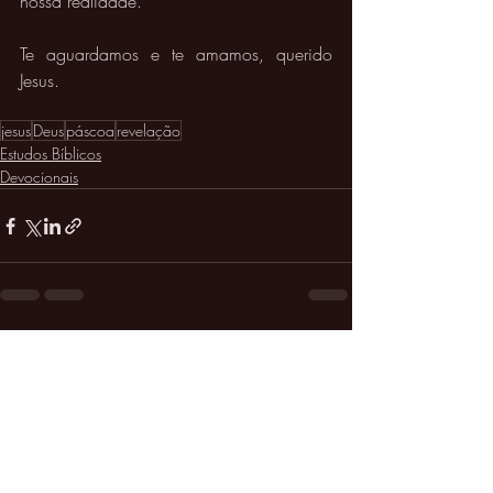
nossa realidade. 
Te aguardamos e te amamos, querido 
Jesus. 
jesus
Deus
páscoa
revelação
Estudos Bíblicos
Devocionais
Posts recentes
Ver tudo