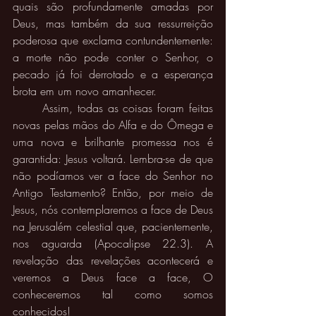
quais são profundamente amadas por 
Deus, mas também da sua ressurreição 
poderosa que exclama contundentemente: 
a morte não pode conter o Senhor, o 
pecado já foi derrotado e a esperança 
brota em um novo amanhecer. 
	Assim, todas as coisas foram feitas 
novas pelas mãos do Alfa e do Ômega e 
uma nova e brilhante promessa nos é 
garantida: Jesus voltará. Lembra-se de que 
não podíamos ver a face do Senhor no 
Antigo Testamento? Então, por meio de 
Jesus, nós contemplaremos a face de Deus 
na Jerusalém celestial que, pacientemente, 
nos aguarda (Apocalipse 22.3). A 
revelação das revelações acontecerá e 
veremos a Deus face a face, O 
conheceremos tal como somos 
conhecidos! 