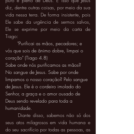
puro e pleno de Deus. É isso que Jesus 
diz, dentre outras coisas, por meio da sua 
vida nessa terra. De forma insistente, pois 
Ele sabe da urgência de sermos salvos, 
Ele se exprime por meio da carta de 
Tiago:
	"
Purificai as mãos, pecadores; e 
vós que sois de ânimo dobre, limpai o 
coração" (Tiago 4.8)
Sabe onde nós purificamos as mãos? 
No sangue de Jesus. Sabe por onde 
limpamos o nosso coração? Pelo sangue 
de Jesus. Ele é o cordeiro imolado do 
Senhor, a graça e o amor ousado de 
Deus sendo revelado para toda a 
humanidade.  
	Diante disso, sabemos não só dos 
seus atos milagrosos em vida humana e 
do seu sacrifício por todas as pessoas, as 