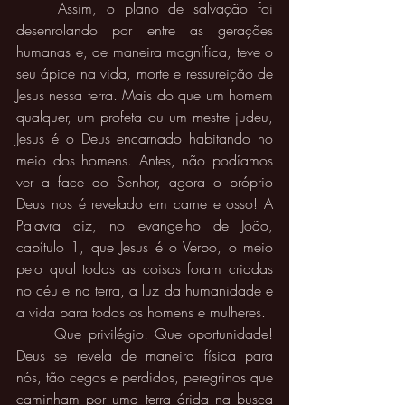
	Assim, o plano de salvação foi 
desenrolando por entre as gerações 
humanas e, de maneira magnífica, teve o 
seu ápice na vida, morte e ressureição de 
Jesus nessa terra. Mais do que um homem 
qualquer, um profeta ou um mestre judeu, 
Jesus é o Deus encarnado habitando no 
meio dos homens. Antes, não podíamos 
ver a face do Senhor, agora o próprio 
Deus nos é revelado em carne e osso! A 
Palavra diz, no evangelho de João, 
capítulo 1, que Jesus é o Verbo, o meio 
pelo qual todas as coisas foram criadas 
no céu e na terra, a luz da humanidade e 
a vida para todos os homens e mulheres.  
	Que privilégio! Que oportunidade! 
Deus se revela de maneira física para 
nós, tão cegos e perdidos, peregrinos que 
caminham por uma terra árida na busca 