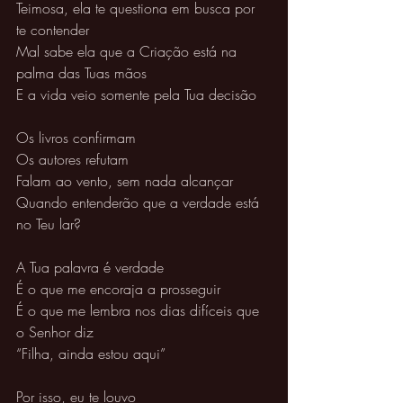
Teimosa, ela te questiona em busca por 
te contender 
Mal sabe ela que a Criação está na 
palma das Tuas mãos 
E a vida veio somente pela Tua decisão 
Os livros confirmam
Os autores refutam 
Falam ao vento, sem nada alcançar 
Quando entenderão que a verdade está 
no Teu lar? 
A Tua palavra é verdade 
É o que me encoraja a prosseguir 
É o que me lembra nos dias difíceis que 
o Senhor diz 
“Filha, ainda estou aqui”
Por isso, eu te louvo 