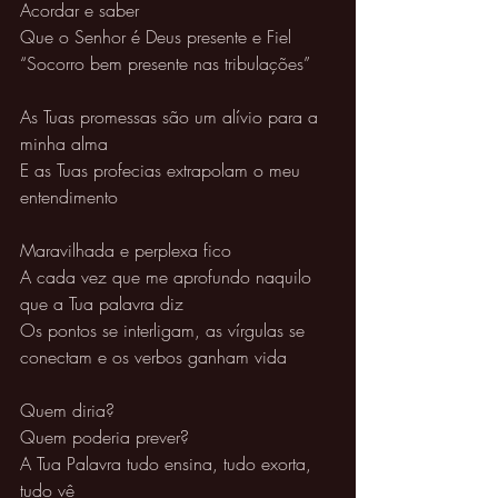
Acordar e saber 
Que o Senhor é Deus presente e Fiel 
“Socorro bem presente nas tribulações” 
As Tuas promessas são um alívio para a 
minha alma 
E as Tuas profecias extrapolam o meu 
entendimento 
Maravilhada e perplexa fico 
A cada vez que me aprofundo naquilo 
que a Tua palavra diz 
Os pontos se interligam, as vírgulas se 
conectam e os verbos ganham vida 
Quem diria? 
Quem poderia prever? 
A Tua Palavra tudo ensina, tudo exorta, 
tudo vê