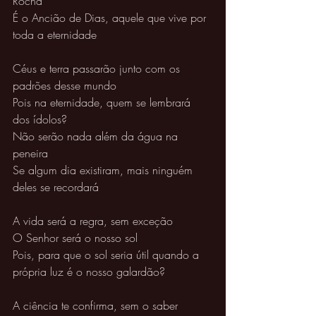
Rocha 
É o Ancião de Dias, aquele que vive por 
toda a eternidade 
Céus e terra passarão junto com os 
padrões desse mundo 
Pois na eternidade, quem se lembrará 
dos ídolos? 
Não serão nada além da água na 
peneira 
Se algum dia existiram, mais ninguém 
deles se recordará 
A vida será a regra, sem exceção 
O Senhor será o nosso sol
Pois, para que o sol seria útil quando a 
própria luz é o nosso galardão? 
A ciência te confirma, sem o saber 