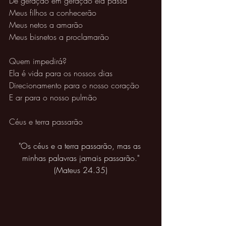
De geração em geração ela passa 
Meus filhos a conhecerão 
Meus netos a amarão 
Meus bisnetos a proclamarão 
Quem impedirá? 
Ela é vida para os nossos dias 
Direcionamento para o nosso coração 
E ar para o nosso pulmão 
Céus e terra passarão
"Os céus e a terra passarão, mas as 
minhas palavras jamais passarão."
(Mateus 24.35)