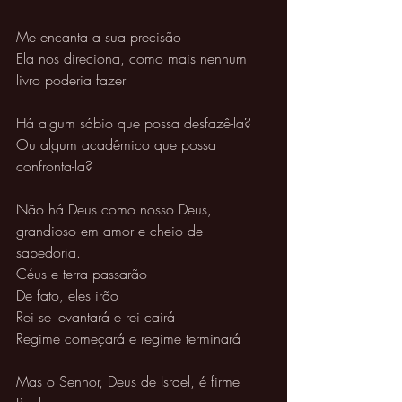
Me encanta a sua precisão 
Ela nos direciona, como mais nenhum 
livro poderia fazer 
Há algum sábio que possa desfazê-la? 
Ou algum acadêmico que possa 
confronta-la? 
Não há Deus como nosso Deus, 
grandioso em amor e cheio de 
sabedoria. 
Céus e terra passarão
De fato, eles irão 
Rei se levantará e rei cairá 
Regime começará e regime terminará 
Mas o Senhor, Deus de Israel, é firme 