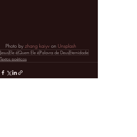
Photo by 
zhang kaiyv
 on 
Unsplash
Jesus
Ele é
Quem Ele é
Palavra de Deus
Eternidade
Textos poéticos
Posts recentes
Ver tudo