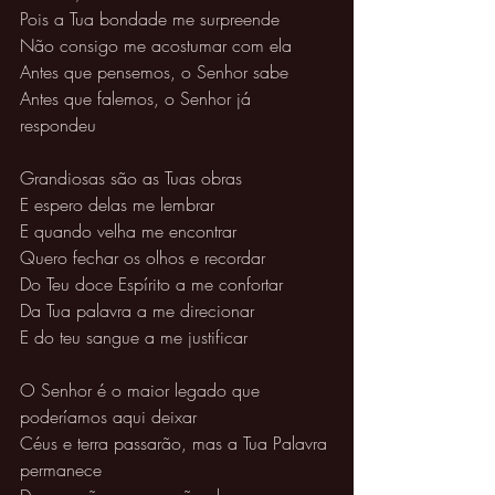
Pois a Tua bondade me surpreende 
Não consigo me acostumar com ela 
Antes que pensemos, o Senhor sabe 
Antes que falemos, o Senhor já 
respondeu 
Grandiosas são as Tuas obras 
E espero delas me lembrar 
E quando velha me encontrar 
Quero fechar os olhos e recordar 
Do Teu doce Espírito a me confortar 
Da Tua palavra a me direcionar 
E do teu sangue a me justificar 
O Senhor é o maior legado que 
poderíamos aqui deixar 
Céus e terra passarão, mas a Tua Palavra 
permanece 