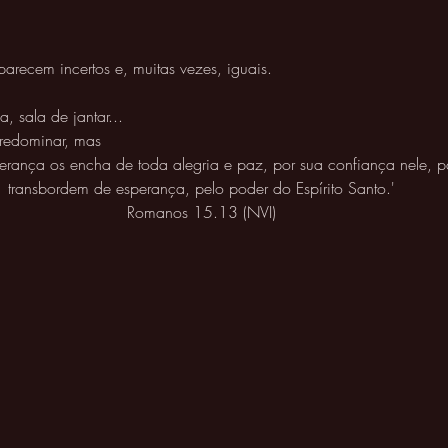
arecem incertos e, muitas vezes, iguais. 
, sala de jantar... 
redominar, mas 
rança os encha de toda alegria e paz, por sua confiança nele, p
transbordem de esperança, pelo poder do Espírito Santo.' 
Romanos 15.13 (NVI) 