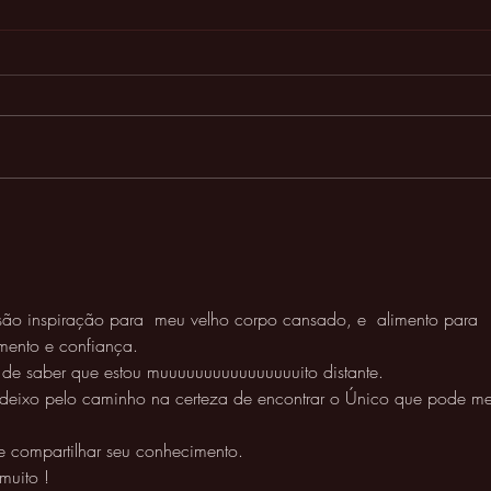
Espírito Santo (parte 3) -
A et
Nossa garantia da vida eterna
hom
as são inspiração para  meu velho corpo cansado, e  alimento para 
mento e confiança. 
de saber que estou muuuuuuuuuuuuuuuuito distante. 
deixo pelo caminho na certeza de encontrar o Único que pode me
 compartilhar seu conhecimento.
muito !