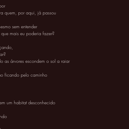
bor 
ra quem, por aqui, já passou
esmo sem entender 
que mais eu poderia fazer? 
çando, 
ar?
 as árvores escondem o sol a raiar 
ão ficando pelo caminho
 
 em um habitat desconhecido 
indo 