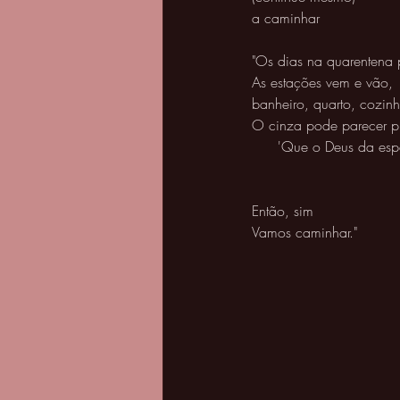
a caminhar 
"Os dias na quarentena p
As estações vem e vão, 
banheiro, quarto, cozinha
O cinza pode parecer p
'Que o Deus da espe
Então, sim
Vamos caminhar."  