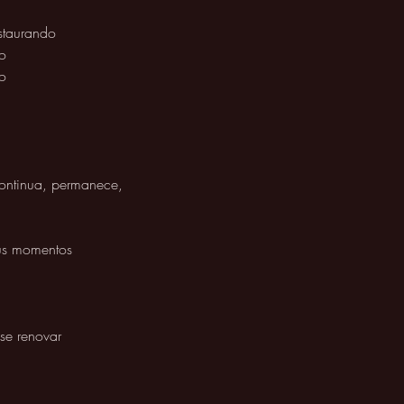
estaurando 
o 
o 
ontinua, permanece,
us momentos 
se renovar 