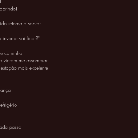
l
 abrindo! 
ido retorna a soprar
inverno vai ficar?"
ue caminho
ão vieram me assombrar 
 estação mais excelente 
rança 
frigério 
cada passo