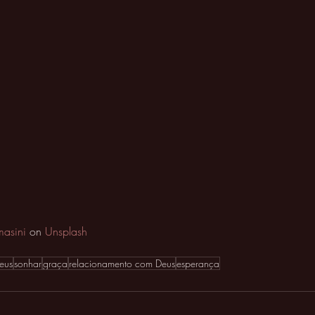
masini
 on 
Unsplash
eus
sonhar
graça
relacionamento com Deus
esperança