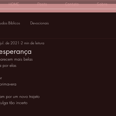
HOME
Posts
Contato
Sobre
tudos Bíblicos
Devocionais
jul. de 2021
2 min de leitura
 esperança
parecem mais belas 
 por elas 
r 
primavera 
m por um novo trajeto 
ulga tão incerto 
 