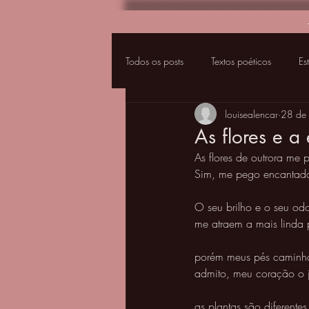
Todos os posts
Textos poéticos
Es
louisealencar
28 de 
As flores e a
As flores de outrora me 
Sim, me pego encantada
O seu brilho e o seu odo
me atraem a mais linda 
porém meus pés caminha
admito, meu coração o j
as plantas são diferentes