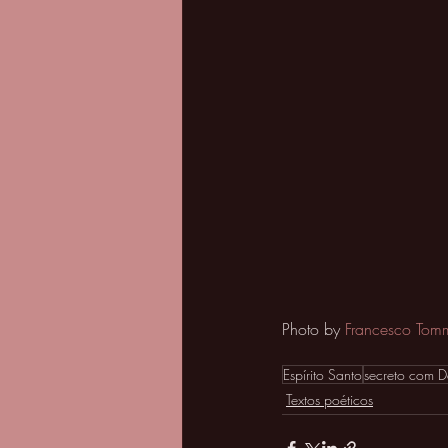
Photo by 
Francesco Tom
Espírito Santo
secreto com D
Textos poéticos