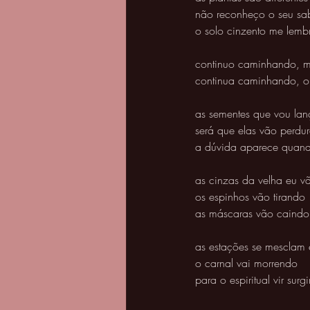
não reconheço o seu sa
o solo cinzento me lemb
continuo caminhando, m
continua caminhando, o 
as sementes que vou lan
será que elas vão perdur
a dúvida aparece quando
as cinzas da velha eu v
os espinhos vão tirando 
as máscaras vão caindo
as estações se mesclam
o carnal vai morrendo 
para o espiritual vir surg